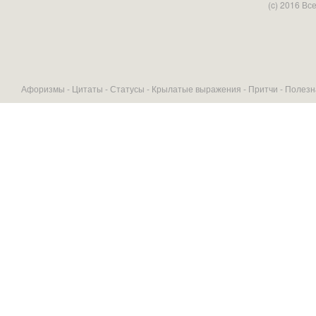
(c) 2016 В
Афоризмы -
Цитаты
-
Статусы
-
Крылатые выражения
-
Притчи
-
Полезн