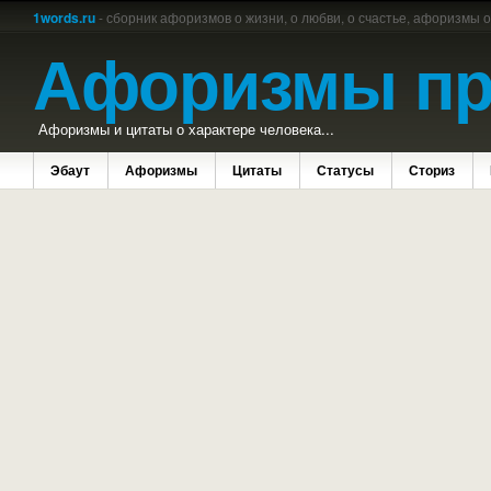
1words.ru
- сборник афоризмов о жизни, о любви, о счастье, афоризмы 
Афоризмы пр
Афоризмы и цитаты о характере человека...
Эбаут
Афоризмы
Цитаты
Статусы
Сториз