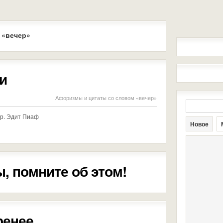
 «вечер»
и
Афоризмы и цитаты со словом «вечер»
ер. Эдит Пиаф
Новое
, помните об этом!
ренее