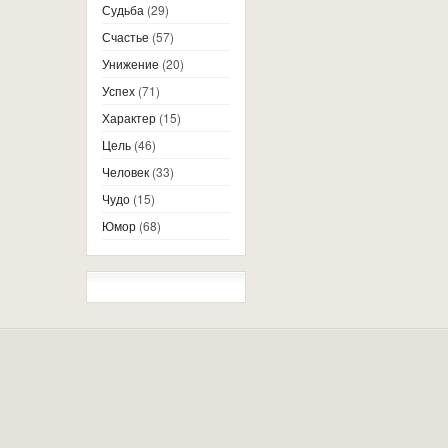
Судьба
(29)
Счастье
(57)
Унижение
(20)
Успех
(71)
Характер
(15)
Цель
(46)
Человек
(33)
Чудо
(15)
Юмор
(68)