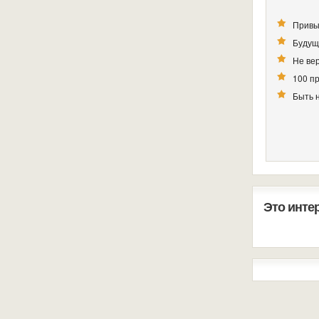
Привы
Будущ
Не вер
100 п
Быть 
Это инте