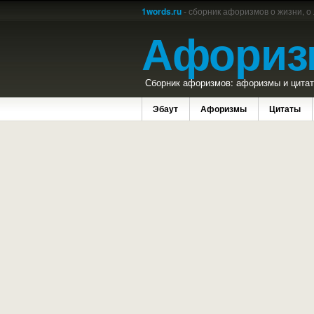
1words.ru
- сборник афоризмов о жизни, о
Афориз
Сборник афоризмов: афоризмы и цитаты
Эбаут
Афоризмы
Цитаты