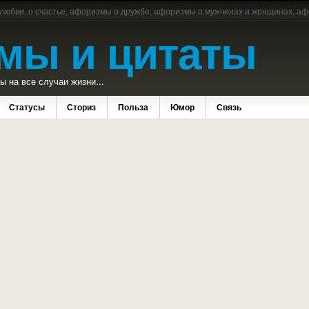
 любви, о счастье, афоризмы о дружбе, афоризмы о мужчинах и женщинах, аф
мы и цитаты
 на все случаи жизни...
Статусы
Сториз
Польза
Юмор
Связь