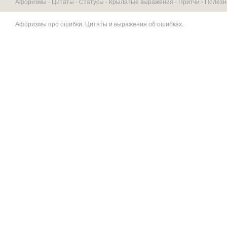
Афоризмы -
Цитаты
-
Статусы
-
Крылатые выражения
-
Притчи
-
Полезн
Афоризмы про ошибки
. Цитаты и выражения об ошибках.