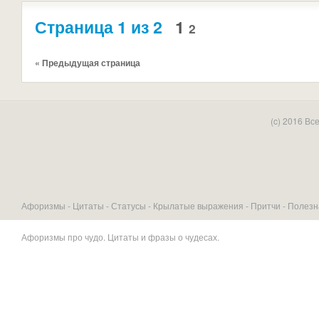
Страница 1 из 2
1
2
« Предыдущая страница
(c) 2016 В
Афоризмы -
Цитаты
-
Статусы
-
Крылатые выражения
-
Притчи
-
Полезн
Афоризмы про чудо
. Цитаты и фразы о чудесах.