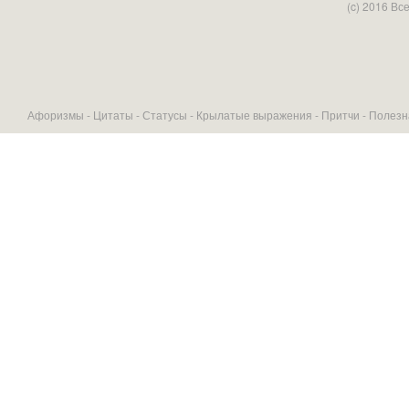
(c) 2016 В
Афоризмы -
Цитаты
-
Статусы
-
Крылатые выражения
-
Притчи
-
Полезн