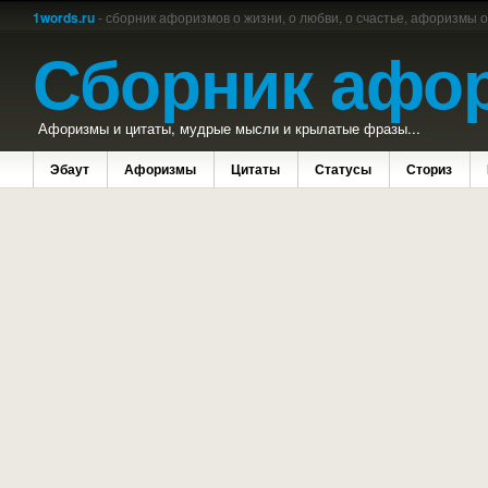
1words.ru
- сборник афоризмов о жизни, о любви, о счастье, афоризмы 
Сборник афо
Афоризмы и цитаты, мудрые мысли и крылатые фразы...
Эбаут
Афоризмы
Цитаты
Статусы
Сториз