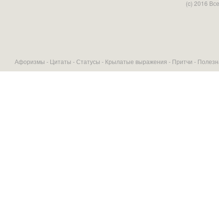
(c) 2016 В
Афоризмы -
Цитаты
-
Статусы
-
Крылатые выражения
-
Притчи
-
Полезн