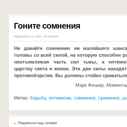
Гоните сомнения
Афоризмы на тему:
Оптимизм
Не давайте сомнению ни малейшего шанса,
головы со всей силой, на которую способен р
неотъемлемая часть сил тьмы, а оптими
царству света и жизни. Эти две силы находя
противоборстве. Вы должны стойко сражаться
Марк Фишер, Момента
Метки:
борьба
,
оптимизм
,
сомнения
,
сражение
,
ш
←
Подняться над тучами