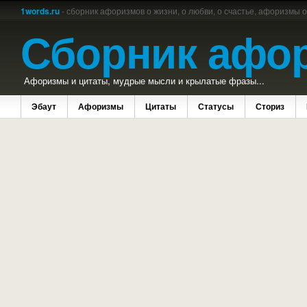
1words.ru
- сборник афоризмов о жизни, о любви, о счастье, афоризмы 
Сборник афо
Афоризмы и цитаты, мудрые мысли и крылатые фразы...
Эбаут
Афоризмы
Цитаты
Статусы
Сториз