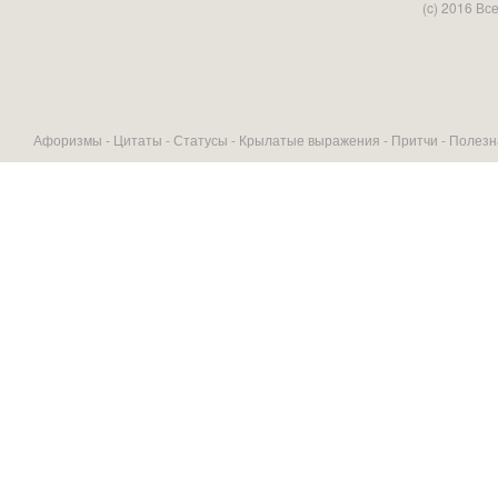
(c) 2016 В
Афоризмы -
Цитаты
-
Статусы
-
Крылатые выражения
-
Притчи
-
Полезн