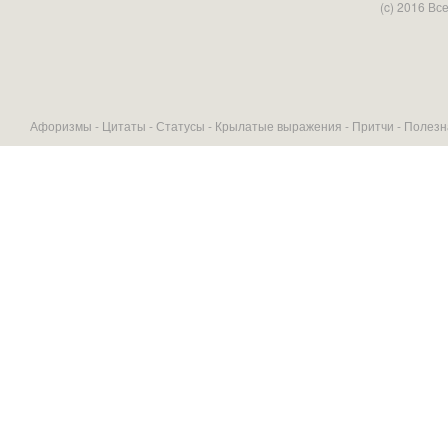
(c) 2016 В
Афоризмы -
Цитаты
-
Статусы
-
Крылатые выражения
-
Притчи
-
Полезн