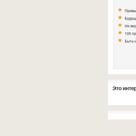
Привы
Будущ
Не вер
100 п
Быть 
Это инте