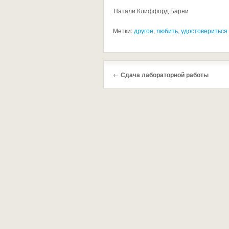
Натали Клиффорд Барни
Метки:
другое
,
любить
,
удостовериться
←
Сдача лабораторной работы