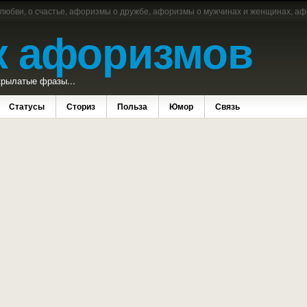
 любви, о счастье, афоризмы о дружбе, афоризмы о мужчинах и женщинах, аф
к афоризмов
рылатые фразы...
Статусы
Сториз
Польза
Юмор
Связь