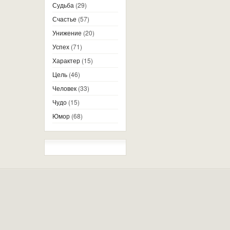
Судьба
(29)
Счастье
(57)
Унижение
(20)
Успех
(71)
Характер
(15)
Цель
(46)
Человек
(33)
Чудо
(15)
Юмор
(68)