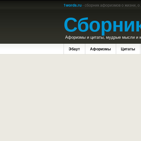
1words.ru
- сборник афоризмов о жизни, о
Сборни
Афоризмы и цитаты, мудрые мысли и к
Эбаут
Афоризмы
Цитаты