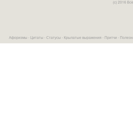
(c) 2016 В
Афоризмы -
Цитаты
-
Статусы
-
Крылатые выражения
-
Притчи
-
Полезн