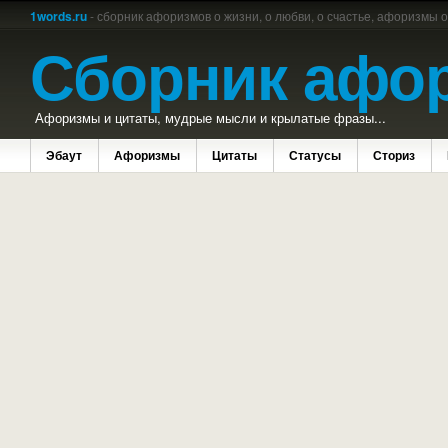
1words.ru
- сборник афоризмов о жизни, о любви, о счастье, афоризмы 
Сборник афо
Афоризмы и цитаты, мудрые мысли и крылатые фразы...
Эбаут
Афоризмы
Цитаты
Статусы
Сториз