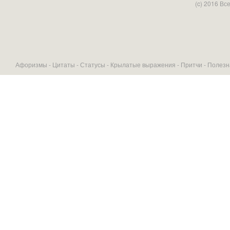
(c) 2016 В
Афоризмы -
Цитаты
-
Статусы
-
Крылатые выражения
-
Притчи
-
Полезн