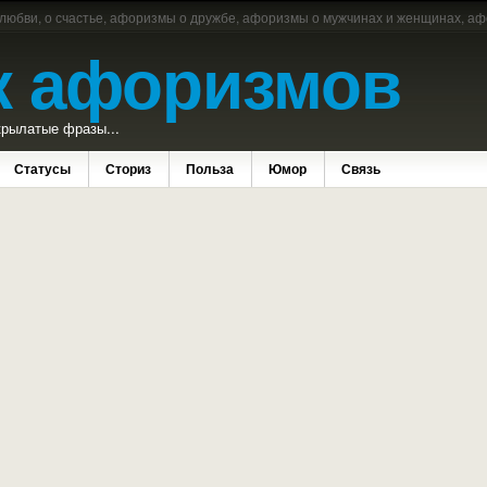
 любви, о счастье, афоризмы о дружбе, афоризмы о мужчинах и женщинах, аф
к афоризмов
рылатые фразы...
Статусы
Сториз
Польза
Юмор
Связь