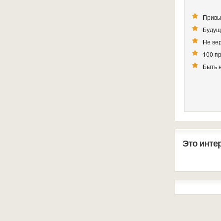
Привы
Будущ
Не вер
100 п
Быть 
Это инте