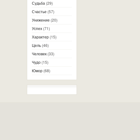
Судьба
(29)
Счастье
(57)
Унижение
(20)
Успех
(71)
Характер
(15)
Цель
(46)
Человек
(33)
Чудо
(15)
Юмор
(68)