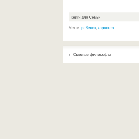
Книги для Семьи
Метки:
ребенок
,
характер
←
Смелые философы