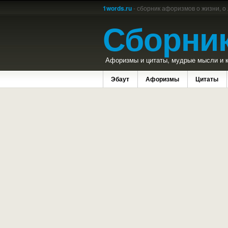
1words.ru
- сборник афоризмов о жизни, о
Сборни
Афоризмы и цитаты, мудрые мысли и к
Эбаут
Афоризмы
Цитаты