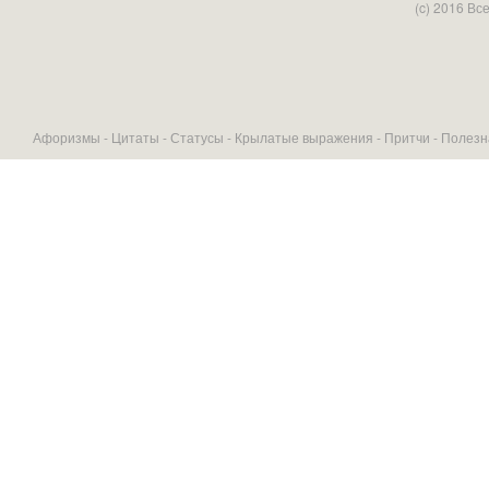
(c) 2016 В
Афоризмы -
Цитаты
-
Статусы
-
Крылатые выражения
-
Притчи
-
Полезн