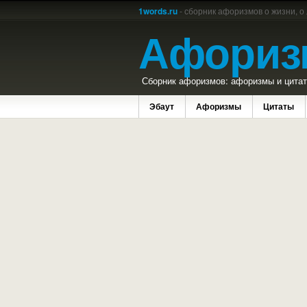
1words.ru
- сборник афоризмов о жизни, о
Афориз
Сборник афоризмов: афоризмы и цитаты
Эбаут
Афоризмы
Цитаты