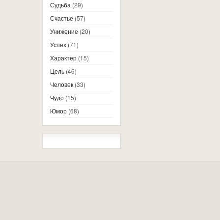
Судьба
(29)
Счастье
(57)
Унижение
(20)
Успех
(71)
Характер
(15)
Цель
(46)
Человек
(33)
Чудо
(15)
Юмор
(68)