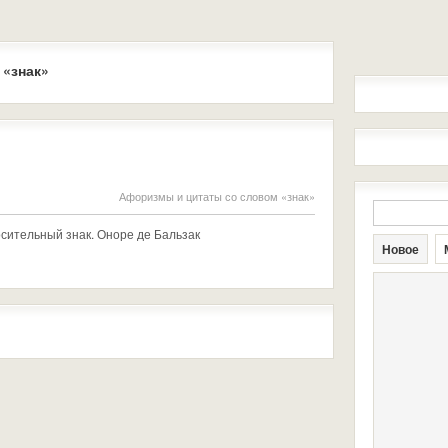
 «знак»
Афоризмы и цитаты со словом «знак»
осительный знак. Оноре де Бальзак
Новое