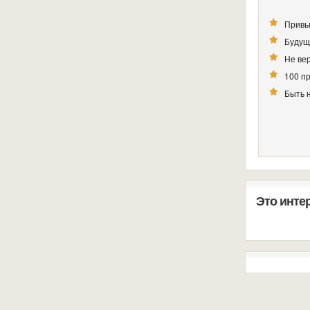
Привы
Будущ
Не вер
100 п
Быть 
Это инте