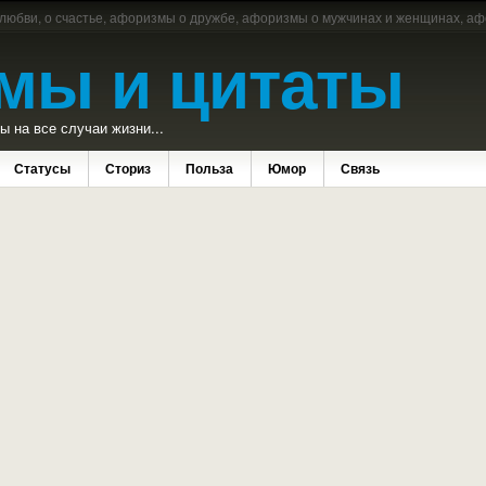
 любви, о счастье, афоризмы о дружбе, афоризмы о мужчинах и женщинах, аф
мы и цитаты
 на все случаи жизни...
Статусы
Сториз
Польза
Юмор
Связь